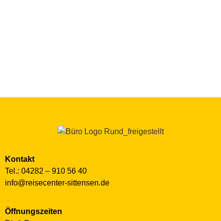
Unsere Öffnungszeiten:
Di. & Do.: 10:00 Uhr - 12:30 Uhr und 14:00 Uhr -
18:00 Uhr
Samstag: 10:00 Uhr - 13:00 Uhr
Außerhalb unserer Öffnungszeiten vereinbaren
wir gerne
einen Termin mit dir.
Kontakt
Tel.: 04282 – 910 56 40
info@reisecenter-sittensen.de
Öffnungszeiten