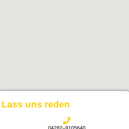
Lass uns reden
04282–9105640