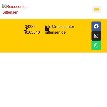
04282-
info@reisecenter-
9105640
sittensen.de